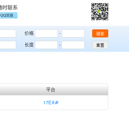
随时联系
价格
-
搜索
长度
-
重置
平台
17EX