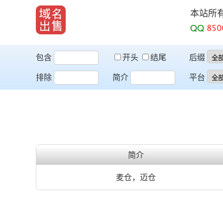
本站所
QQ
包含
开头
结尾
后缀
排除
简介
平台
简介
麦仓，迈仓