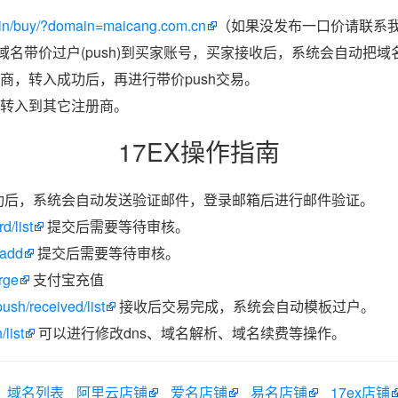
in/buy/?domain=maicang.com.cn
（如果没发布一口价请联系我
把域名带价过户(push)到买家账号，买家接收后，系统会自动把
商，转入成功后，再进行带价push交易。
转入到其它注册商。
17EX操作指南
功后，系统会自动发送验证邮件，登录邮箱后进行邮件验证。
d/list
提交后需要等待审核。
/add
提交后需要等待审核。
rge
支付宝充值
ush/received/list
接收后交易完成，系统会自动模板过户。
list
可以进行修改dns、域名解析、域名续费等操作。
域名列表
阿里云店铺
爱名店铺
易名店铺
17ex店铺