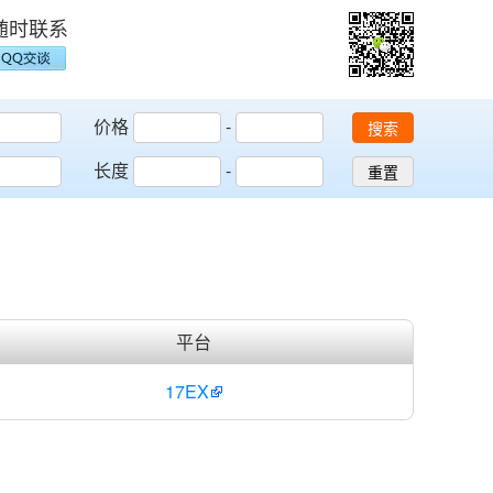
随时联系
价格
-
搜索
长度
-
重置
平台
17EX