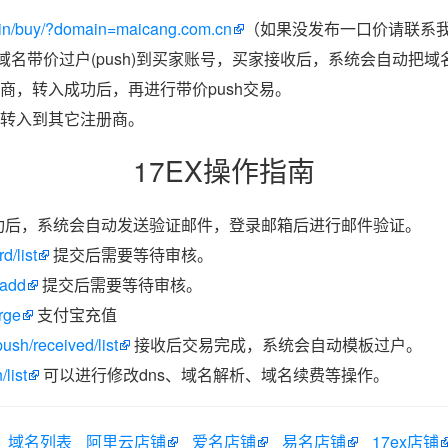
in/buy/?domain=maicang.com.cn
（如果没发布一口价请联系我
把域名带价过户(push)到买家账号，买家接收后，系统会自动把
商，转入成功后，再进行带价push交易。
转入到其它注册商。
17EX操作指南
功后，系统会自动发送验证邮件，登录邮箱后进行邮件验证。
d/list
提交后需要等待审核。
/add
提交后需要等待审核。
rge
支付宝充值
ush/received/list
接收后交易完成，系统会自动模板过户。
list
可以进行修改dns、域名解析、域名续费等操作。
域名列表
阿里云店铺
爱名店铺
易名店铺
17ex店铺