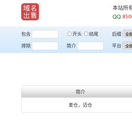
本站所
QQ
包含
开头
结尾
后缀
排除
简介
平台
简介
麦仓，迈仓