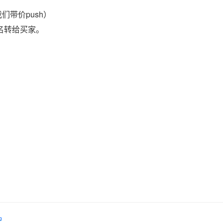
们带价push）
域名转给买家。