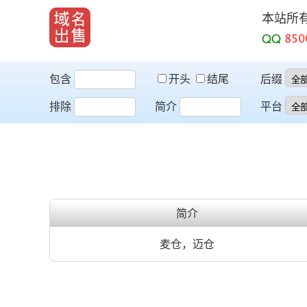
本站所
QQ
包含
开头
结尾
后缀
排除
简介
平台
简介
麦仓，迈仓