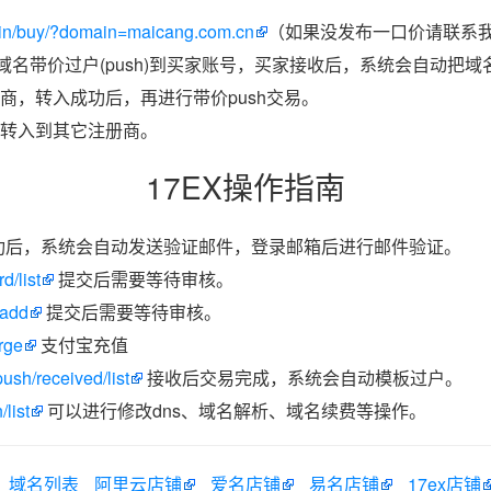
in/buy/?domain=maicang.com.cn
（如果没发布一口价请联系我
把域名带价过户(push)到买家账号，买家接收后，系统会自动把
商，转入成功后，再进行带价push交易。
转入到其它注册商。
17EX操作指南
功后，系统会自动发送验证邮件，登录邮箱后进行邮件验证。
d/list
提交后需要等待审核。
/add
提交后需要等待审核。
rge
支付宝充值
ush/received/list
接收后交易完成，系统会自动模板过户。
list
可以进行修改dns、域名解析、域名续费等操作。
域名列表
阿里云店铺
爱名店铺
易名店铺
17ex店铺