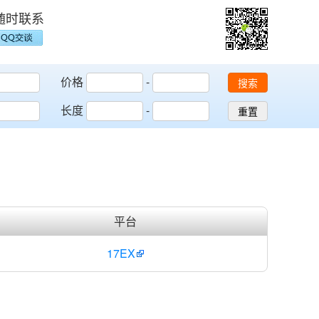
随时联系
价格
-
搜索
长度
-
重置
平台
17EX